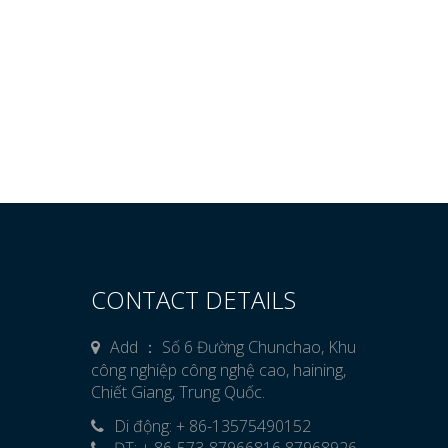
CONTACT DETAILS
Add ： Số 6 Đường Chunchao, Khu
công nghiệp công nghệ cao, haining,
Chiết Giang, Trung Quốc.
Di động: + 86-13575490152
