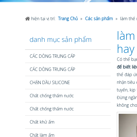
hiện tại vị trí:
Trang Chủ
»
Các sản phẩm
»
làm thế 
làm 
danh mục sản phẩm
hay
CÁC DÒNG TRUNG CẤP
Có thể bạ
để biết li
CÁC DÒNG TRUNG CẤP
thể đáp ứ
nhận tiêu 
CHẶN DẦU SILICONE
tuyến, kị
Chất chống thấm nước
Đừng ngần
không cho
Chất chống thấm nước
Chất khử ẩm
Chất làm ẩm