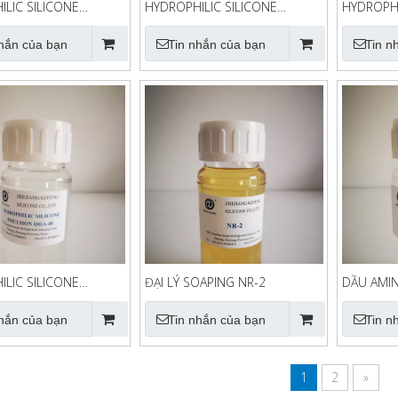
LIC SILICONE
HYDROPHILIC SILICONE
HYDROPHI
N QQK-50W
EMULSION QQK-50
EMULSIO
nhắn của bạn
Tin nhắn của bạn
Tin n
LIC SILICONE
ĐẠI LÝ SOAPING NR-2
DẦU AMIN
N QQA-40
nhắn của bạn
Tin nhắn của bạn
Tin n
1
2
»