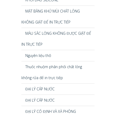
MẶT BẰNG KHỬ MÙI CHẤT LỎNG
KHÔNG GIẶT ĐỂ IN TRỰC TIẾP
MÀU SẮC LỎNG KHÔNG ĐƯỢC GIẶT ĐỂ
IN TRỰC TIẾP
Nguyên liệu thô
Thuốc nhuộm phân phối chất lỏng
không rửa để in trực tiếp
ĐẠI LÝ CẤP NƯỚC
ĐẠI LÝ CẤP NƯỚC
ĐẠI LÝ CỐ ĐỊNH VÀ XÀ PHÒNG