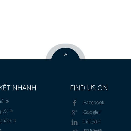
 KẾT NHANH
FIND US ON
hủ
Facebook
 tôi
Google+
 phẩm
Linkedin