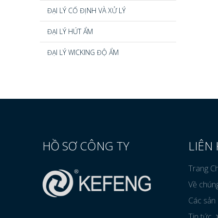
ĐẠI LÝ CỐ ĐỊNH VÀ XỬ LÝ
ĐẠI LÝ HÚT ẨM
ĐẠI LÝ WICKING ĐỘ ẨM
HỒ SƠ CÔNG TY
LIÊN
Trang C
Về chúng
Các sản
Tin tức