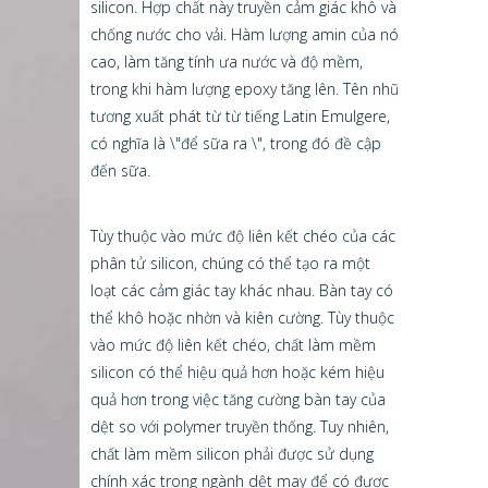
silicon. Hợp chất này truyền cảm giác khô và
chống nước cho vải. Hàm lượng amin của nó
cao, làm tăng tính ưa nước và độ mềm,
trong khi hàm lượng epoxy tăng lên. Tên nhũ
tương xuất phát từ từ tiếng Latin Emulgere,
có nghĩa là \"để sữa ra \", trong đó đề cập
đến sữa.
Tùy thuộc vào mức độ liên kết chéo của các
phân tử silicon, chúng có thể tạo ra một
loạt các cảm giác tay khác nhau. Bàn tay có
thể khô hoặc nhờn và kiên cường. Tùy thuộc
vào mức độ liên kết chéo, chất làm mềm
silicon có thể hiệu quả hơn hoặc kém hiệu
quả hơn trong việc tăng cường bàn tay của
dệt so với polymer truyền thống. Tuy nhiên,
chất làm mềm silicon phải được sử dụng
chính xác trong ngành dệt may để có được