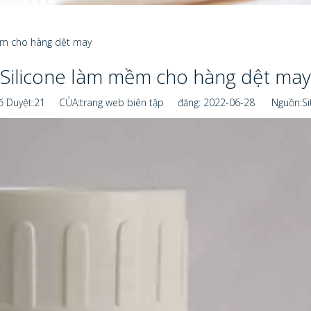
ềm cho hàng dệt may
Silicone làm mềm cho hàng dệt may
ố Duyệt:
21
CỦA:trang web biên tập đăng: 2022-06-28 Nguồn:
Si