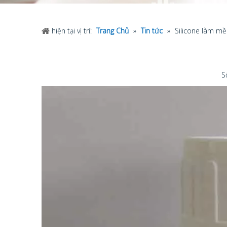
hiện tại vị trí:
Trang Chủ
»
Tin tức
»
Silicone làm m
S