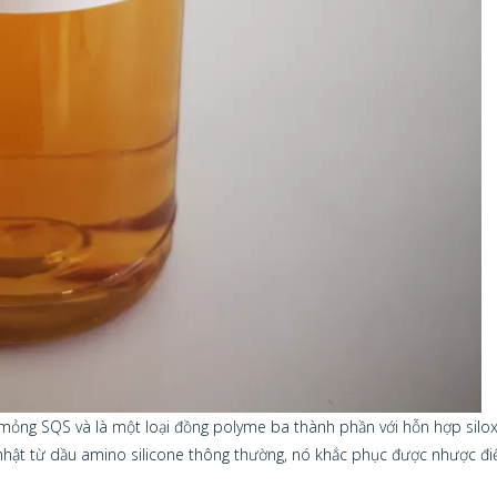
mỏng SQS và là một loại đồng polyme ba thành phần với hỗn hợp silo
nhật từ dầu amino silicone thông thường, nó khắc phục được nhược đi