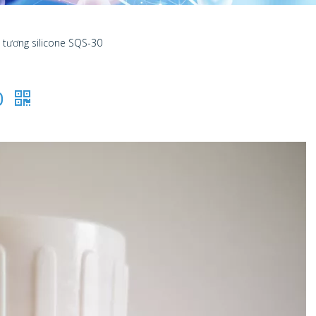
 tương silicone SQS-30
0