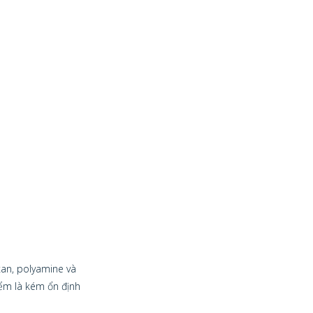
xan, polyamine và
ểm là kém ổn định