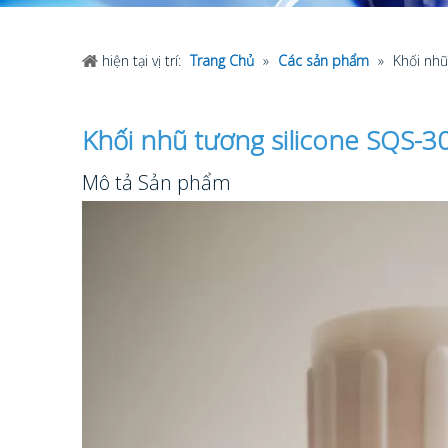
hiện tại vị trí:
Trang Chủ
»
Các sản phẩm
»
Khối nhũ
Khối nhũ tương silicone SQS-3
Mô tả Sản phẩm