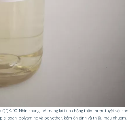
a QQK-90. Nhìn chung, nó mang lại tính chống thấm nước tuyệt vời ch
ợp siloxan, polyamine và polyether. kém ổn định và thiếu màu nhuộm.