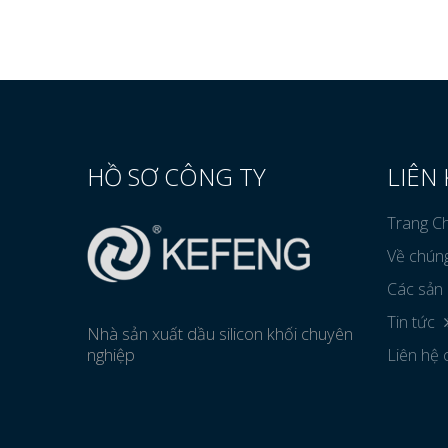
HỒ SƠ CÔNG TY
LIÊN
Trang C
Về chúng
Các sản
Tin tức
Nhà sản xuất dầu silicon khối chuyên
nghiệp
Liên hệ 