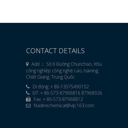
CONTACT DETAILS
Add ： Số 6 Đường Chunchao, Khu
công nghiệp công nghệ cao, haining,
Chiết Giang, Trung Quốc.
Di động: + 86-13575490152

ĐT: + 86-573-87966816 87968926
Fax: + 86-573-87968812
Nadinechemical@vip.163.com
