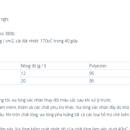
 nghị
si 380t).
 / cm2, cài đặt nhiệt: 170oC trong 40 giây.
Nồng độ (g / l)
Polyester
12
95
20
95
 tối, vui lòng xác nhận thay đổi màu sắc sau khi xử lý trước.
 làm mềm, thấm và các chất phụ trợ khác. Vui lòng xác nhận đầy đủ khả
Khi trộn chất lỏng, vui lòng pha loãng tất cả các loại hỗ trợ chế biến 
m này. Vui lòng kiểm soát nhiệt độ của chất lỏng làm việc dưới 40oC.