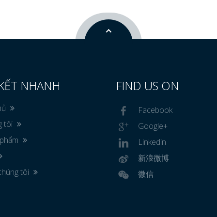
 KẾT NHANH
FIND US ON
hủ
Facebook
 tôi
Google+
 phẩm
Linkedin
新浪微博
chúng tôi
微信