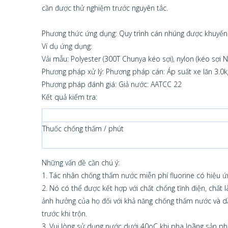
cần được thử nghiệm trước nguyên tắc.
Phương thức ứng dụng: Quy trình cán nhúng được khuyến
Ví dụ ứng dụng:
Vải mẫu: Polyester (300T Chunya kéo sợi), nylon (kéo sợi Ni
Phương pháp xử lý: Phương pháp cán: Áp suất xe lăn 3.0kg
Phương pháp đánh giá: Giả nước: AATCC 22
Kết quả kiểm tra:
Thuốc chống thấm / phút
Những vấn đề cần chú ý:
1. Tác nhân chống thấm nước miễn phí fluorine có hiệu ứng
2. Nó có thể được kết hợp với chất chống tĩnh điện, chất
ảnh hưởng của họ đối với khả năng chống thấm nước và dầu. 
trước khi trộn.
3. Vui lòng sử dụng nước dưới 40oC khi pha loãng sản phẩ