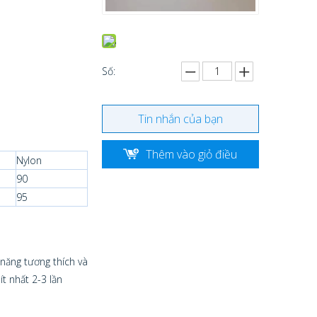
Số:
Tin nhắn của bạn
Thêm vào giỏ điều
Nylon
90
tra
95
 năng tương thích và
ít nhất 2-3 lần