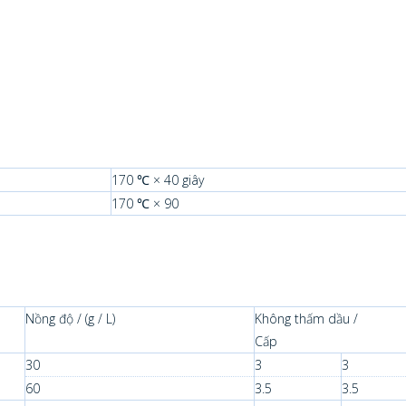
170 ℃ × 40 giây
170 ℃ × 90
Nồng độ / (g / L)
Không thấm dầu /
Cấp
30
3
3
60
3.5
3.5