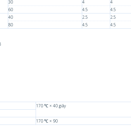
30
4
4
60
4.5
4.5
40
2.5
2.5
80
4.5
4.5
8
170 ℃ × 40 giây
170 ℃ × 90